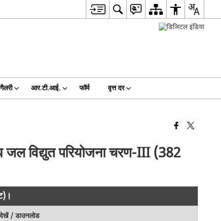
गैलरी
आर.टी.आई.
फॉर्म
वृत्त दर
ध जल विद्युत परियोजना चरण-III (382
ाट)।
देखें / डाउनलोड